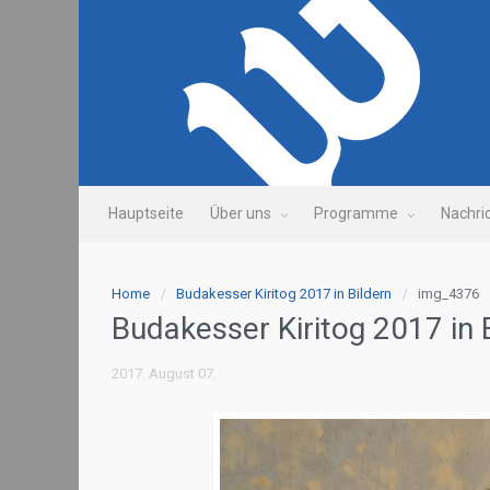
Hauptseite
Über uns
Programme
Nachri
Home
Budakesser Kiritog 2017 in Bildern
img_4376
Budakesser Kiritog 2017 in 
2017. August 07.