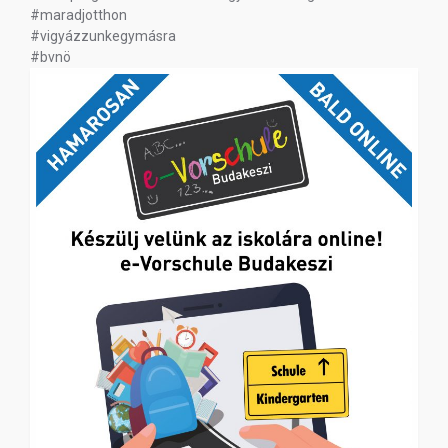
#maradjotthon
#vigyázzunkegymásra
#bvnö