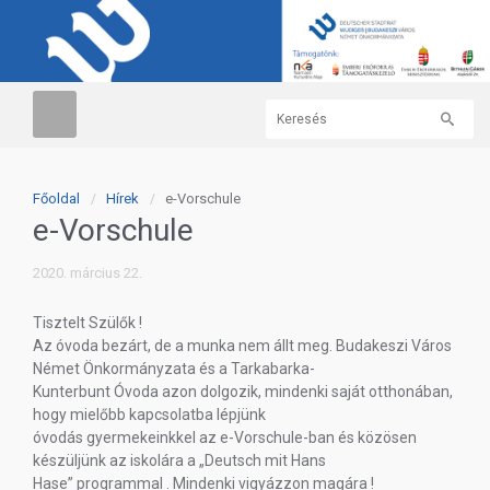
Főoldal
Hírek
e-Vorschule
e-Vorschule
2020. március 22.
Tisztelt Szülők !
Az óvoda bezárt, de a munka nem állt meg. Budakeszi Város
Német Önkormányzata és a Tarkabarka-
Kunterbunt Óvoda azon dolgozik, mindenki saját otthonában,
hogy mielőbb kapcsolatba lépjünk
óvodás gyermekeinkkel az e-Vorschule-ban és közösen
készüljünk az iskolára a „Deutsch mit Hans
Hase” programmal . Mindenki vigyázzon magára !