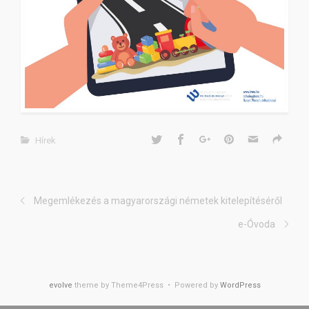
Hírek
Megemlékezés a magyarországi németek kitelepítéséről
e-Óvoda
evolve
theme by Theme4Press • Powered by
WordPress